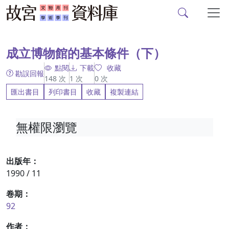
故宮文物月刊、故宮學
跳到主要內容
:::
成立博物館的基本條件（下）
點閱
下載
收藏
勘誤回報
148
次
1
次
0
次
匯出書目
列印書目
收藏
複製連結
無權限瀏覽
出版年：
1990 / 11
卷期：
92
作者：