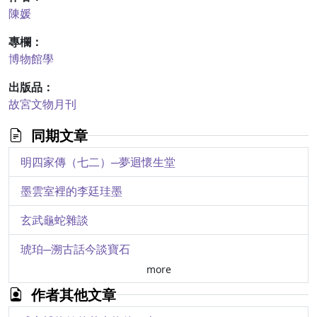
陳媛
專欄：
博物館學
出版品：
故宮文物月刊
同期文章
明四家傳（七二）─夢迴懷生堂
墨雲室裡的李廷珪墨
玄武龜蛇雜談
琥珀─溯古話今談寶石
more
清初隸書名家鄭簠
作者其他文章
白雲堂捐贈書畫選介