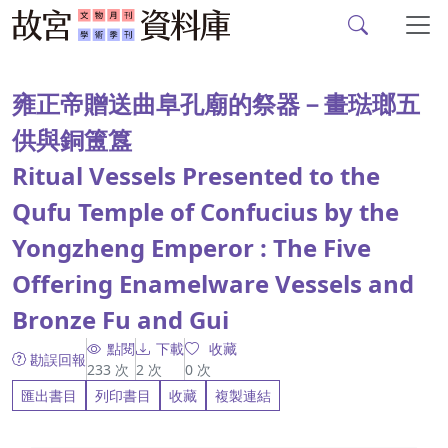
故宮文物月刊、故宮學
跳到主要內容
:::
雍正帝贈送曲阜孔廟的祭器－畫琺瑯五
供與銅簠簋
Ritual Vessels Presented to the
Qufu Temple of Confucius by the
Yongzheng Emperor : The Five
Offering Enamelware Vessels and
Bronze Fu and Gui
點閱
下載
收藏
勘誤回報
233
次
2
次
0
次
匯出書目
列印書目
收藏
複製連結