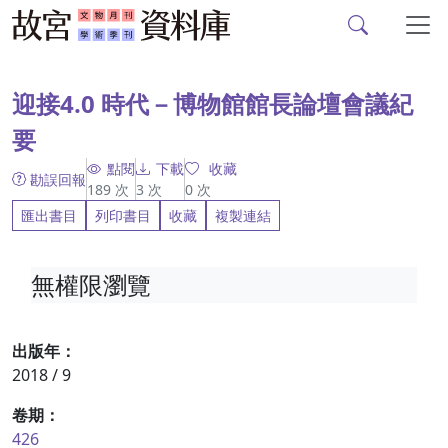
故宮文物月刊、故宮學
跳到主要內容
:::
迎接4.0 時代－博物館館長論壇會議紀
要
點閱
下載
收藏
勘誤回報
189
次
3
次
0
次
匯出書目
列印書目
收藏
複製連結
無權限瀏覽
出版年：
2018 / 9
卷期：
426