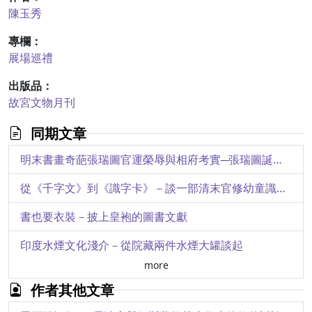
陳玉秀
專欄：
展場巡禮
出版品：
故宮文物月刊
同期文章
明末書畫奇葩張瑞圖官運榮辱與相府考實─張瑞圖誕辰四四０周年紀念
從《千字文》到《識字卡》－談一部清末官修幼童識字教材
書也要衣裝－披上皇袍的圖書文獻
印度水煙文化淺介－從院藏兩件水煙大罐談起
more
《石渠寶笈三編》相關印記的鈐押
作者其他文章
再談乾隆皇帝的「石渠繼鑑」璽