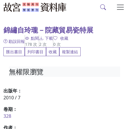
故宮文物月刊、故宮學
跳到主要內容
:::
錦繡自玲瓏－院藏貿易瓷特展
點閱
下載
收藏
勘誤回報
178
次
2
次
0
次
匯出書目
列印書目
收藏
複製連結
無權限瀏覽
出版年：
2010 / 7
卷期：
328
作者：