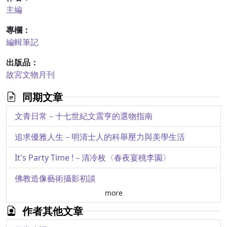
主編
專欄：
編輯筆記
出版品：
故宮文物月刊
同期文章
文青日常－十七世紀文震亨的選物指南
追求優雅人生－明清士人的科舉壓力與美學生活
It's Party Time !－清冷枚〈春夜宴桃李園〉
佛教造像藝術攝影初談
more
叢輕折軸－卷軸書畫摺痕之成因與預防
作者其他文章
日常裡的奇觀－以「故宮動物召喚師」自主導覽體驗為例