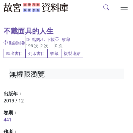
故宮文物月刊、故宮學
跳到主要內容
:::
不戴面具的人生
點閱
下載
收藏
勘誤回報
196
次
2
次
0
次
匯出書目
列印書目
收藏
複製連結
無權限瀏覽
出版年：
2019 / 12
卷期：
441
作者：