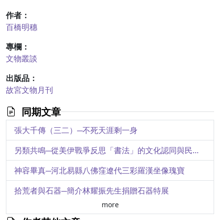
作者：
百橋明穗
專欄：
文物叢談
出版品：
故宮文物月刊
同期文章
張大千傳（三二）─不死天涯剩一身
另類共鳴─從美伊戰爭反思「書法」的文化認同與民族自信心
神容畢真─河北易縣八佛窪遼代三彩羅漢坐像瑰寶
拾荒者與石器─簡介林耀振先生捐贈石器特展
more
泰山〈無字碑〉與秦闕文化