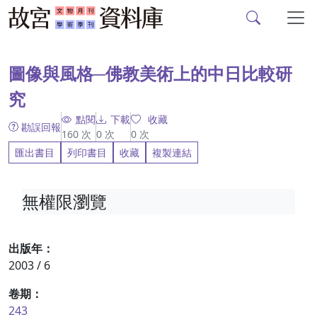
故宮文物月刊、故宮學
跳到主要內容
:::
圖像與風格─佛教美術上的中日比較研
究
點閱
下載
收藏
勘誤回報
160
次
0
次
0
次
匯出書目
列印書目
收藏
複製連結
無權限瀏覽
出版年：
2003 / 6
卷期：
243