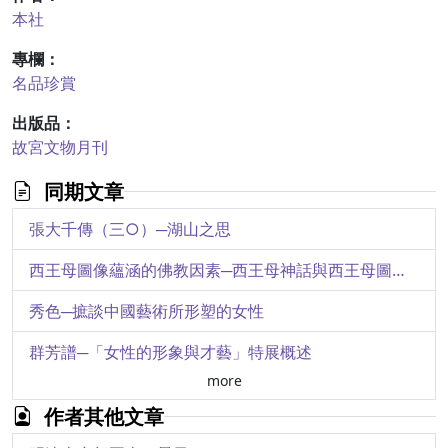
本社
專欄：
名品珍賞
出版品：
故宮文物月刊
同期文章
張大千傳（三○）─湖山之思
西王母圖像蘊涵的佛教因素─西王母神話與西王母圖像（九）
秀色─摭談中國藝術所形塑的女性
群芳譜─「女性的形象與才藝」特展概述
more
文化接觸與衣飾傳統─從福爾摩沙特展的七件原住民文物談起（上）
作者其他文章
陳第〈東番記〉─十七世紀初臺灣西南地區的實地調查報告