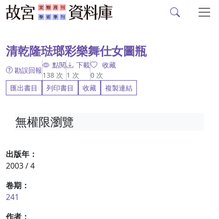
故宮文物月刊、故宮學
跳到主要內容
:::
清乾隆琺瑯彩樂舞仕女圖瓶
點閱
下載
收藏
勘誤回報
138
次
1
次
0
次
匯出書目
列印書目
收藏
複製連結
無權限瀏覽
出版年：
2003 / 4
卷期：
241
作者：