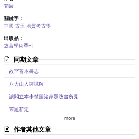
聞廣
關鍵字：
中國
古玉
地質考古學
出版品：
故宮學術季刊
同期文章
故宮善本書志
八大山人詩試解
讀閻立本步輦圖諸家題跋書所見
舊題新定
more
再論中國古文物（青銅禮器）
作者其他文章
《故宮學術季刊》第一卷至第十卷著者索引