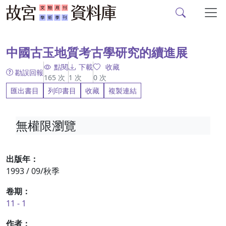
故宮文物月刊、故宮學
跳到主要內容
:::
中國古玉地質考古學研究的續進展
點閱
下載
收藏
勘誤回報
165
次
1
次
0
次
匯出書目
列印書目
收藏
複製連結
無權限瀏覽
出版年：
1993 / 09/秋季
卷期：
11 - 1
作者：