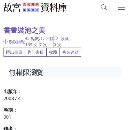
故宮文物月刊、故宮學
跳到主要內容
:::
書畫裝池之美
點閱
下載
收藏
勘誤回報
163
次
7
次
0
次
匯出書目
列印書目
收藏
複製連結
無權限瀏覽
出版年：
2008 / 4
卷期：
301
作者：