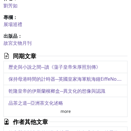
劉芳如
專欄：
展場巡禮
出版品：
故宮文物月刊
同期文章
歷史與小說之間─讀《蕩子皇帝朱厚照別傳》
保持母港時間的計時器─英國皇家海軍航海鐘EiffeNo.5的介紹
乾隆皇帝的伊斯蘭檳榔盒─異文化的想像與認識
品茶之道─亞洲茶文化述略
more
記院藏存世最早的木活字版圖書─西夏文《大方廣佛華嚴經》
作者其他文章
因感故形有殊別─亞洲的觀音造像