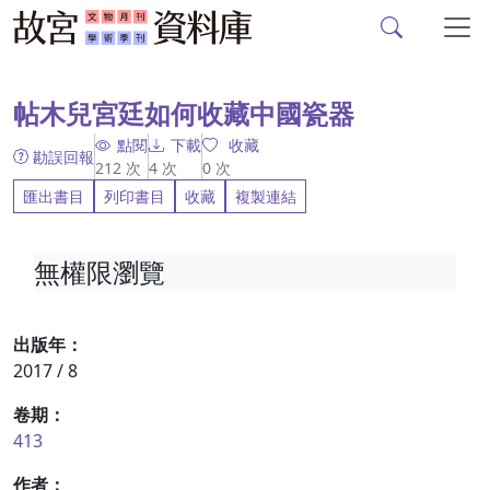
故宮文物月刊、故宮學
跳到主要內容
:::
帖木兒宮廷如何收藏中國瓷器
點閱
下載
收藏
勘誤回報
212
次
4
次
0
次
匯出書目
列印書目
收藏
複製連結
無權限瀏覽
出版年：
2017 / 8
卷期：
413
作者：