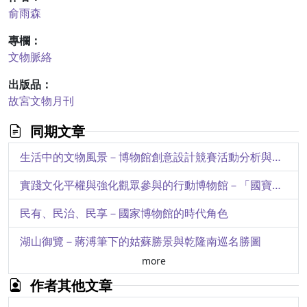
俞雨森
專欄：
文物脈絡
出版品：
故宮文物月刊
同期文章
生活中的文物風景－博物館創意設計競賽活動分析與討論
實踐文化平權與強化觀眾參與的行動博物館－「國寶總動員」複製文物教育巡迴展
民有、民治、民享－國家博物館的時代角色
湖山御覽－蔣溥筆下的姑蘇勝景與乾隆南巡名勝圖
more
院藏清代《月五星凌犯時憲曆》初探
作者其他文章
至聖文宣王－孔子在北宋的尊崇與形象