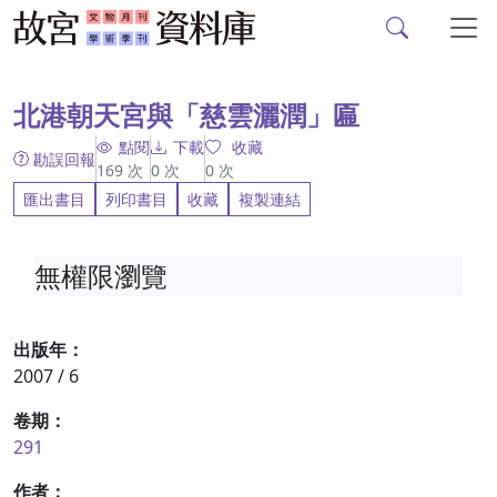
故宮文物月刊、故宮學
跳到主要內容
:::
北港朝天宮與「慈雲灑潤」匾
點閱
下載
收藏
勘誤回報
169
次
0
次
0
次
匯出書目
列印書目
收藏
複製連結
無權限瀏覽
出版年：
2007 / 6
卷期：
291
作者：