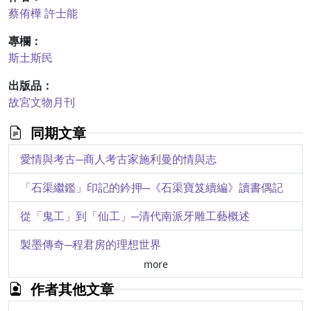
蔡侑樺
許士能
專欄：
斯土斯民
出版品：
故宮文物月刊
同期文章
愛情與考古─商人考古家施利曼的情與志
「石渠繼鑑」印記的鈐押─《石渠寶笈續編》讀書偶記
從「鬼工」到「仙工」─清代南派牙雕工藝概述
製墨傳奇─程君房的理想世界
more
風格定器物─元「至正型」青花瓷在西方的整理及實踐
作者其他文章
風骨猶昔─玉丁寧館捐贈牙骨竹木雕器選萃之二