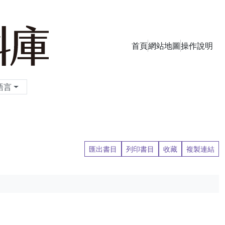
首頁
網站地圖
操作說明
季刊資料庫
語言
匯出書目
列印書目
收藏
複製連結