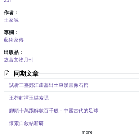
231
作者：
王家誠
專欄：
藝術家傳
出版品：
故宮文物月刊
同期文章
試析三臺郪江崖墓出土東漢畫像石棺
王莽封禪玉牒索隱
腳頭十萬踢解數百千般－中國古代的足球
懷素自敘帖新研
more
「黃徐體異」探微