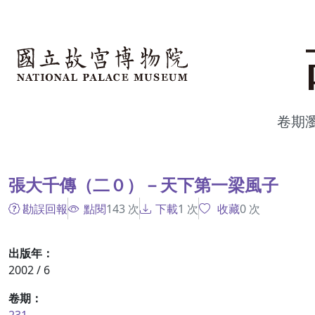
跳到主要內容
:::
卷期
:::
張大千傳（二０）－天下第一梁風子
勘誤回報
點閱
143
次
下載
1
次
收藏
0
次
出版年：
2002 / 6
卷期：