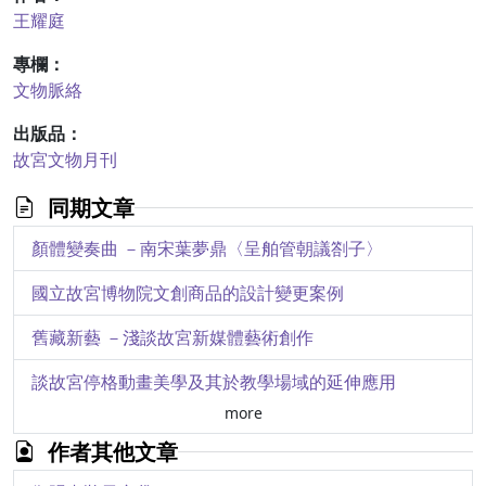
王耀庭
專欄：
文物脈絡
出版品：
故宮文物月刊
同期文章
顏體變奏曲 －南宋葉夢鼎〈呈舶管朝議劄子〉
國立故宮博物院文創商品的設計變更案例
舊藏新藝 －淺談故宮新媒體藝術創作
談故宮停格動畫美學及其於教學場域的延伸應用
more
「透視象牙球工作坊」紀要
作者其他文章
藏品害蟲小檔案 －菸甲蟲