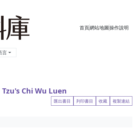
首頁
網站地圖
操作說明
季刊資料庫
語言
 Tzu's Chi Wu Luen
匯出書目
列印書目
收藏
複製連結