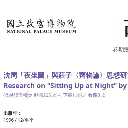
跳到主要內容
:::
卷期
:::
沈周「夜坐圖」與莊子〈齊物論〉思想研
Research on "Sitting Up at Night" b
勘誤回報
點閱
205
次
下載
1
次
收藏
0
次
出版年：
1996 / 12/冬季