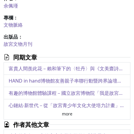
余佩瑾
專欄：
文物脈絡
出版品：
故宮文物月刊
同期文章
富貴人間羨此花－賴和筆下的〈牡丹〉與《文美齋詩箋譜》版畫
HAND in hand博物館友善親子串聯行動暨跨界論壇紀實
有趣的博物館體驗課程－國立故宮博物院「我是故宮冒險王」兒童研習營規劃理念
心鏈結‧新世代－從「故宮青少年文化大使培力計畫」實踐自發、互動與共好教育願景
more
「 皇室文物的鑑賞變遷」國際學術研討會紀要
作者其他文章
總鎮一方－臺灣鎮總兵堅勇巴圖魯曾元福