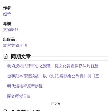
作者：
趙華
專欄：
文物脈絡
出版品：
故宮文物月刊
同期文章
藝術授權法律重心之變遷－從文化資產保存法到智慧財產權法
從和刻本導覽談起－以《史記‧扁鵲倉公列傳》與《五藏論》為例
明代湯裱褙原型辨疑
關於曜變天目
more
痴夢濃於絮－院藏改琦《紅樓夢圖詠》述介