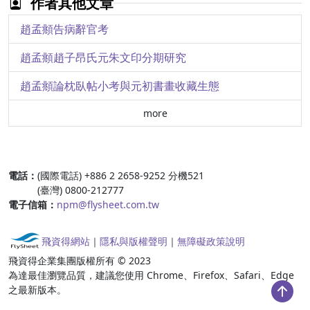
作者其他文章
揮毫落紙如雲煙－陳元素的書法藝術
趙孟頫告病辭官考
從黃道、太一到四靈
趙孟頫趙子昂氏元朱文印分期研究
古今匠心－明清版畫特展夢遊園版畫創作側記
趙孟頫論枕臥帖小考與元初書畫收藏生態
清水江流域的白銀流動與苗族銀飾研究
more
:::
電話：
(國際電話) +886 2 2658-9252 分機521
(臺灣) 0800-212777
電子信箱：
npm@flysheet.com.tw
飛資得網站
｜
隱私與版權聲明
｜
無障礙政策說明
飛資得企業集團版權所有 © 2023
為達最佳瀏覽品質，建議您使用 Chrome、Firefox、Safari、Edge
之最新版本。