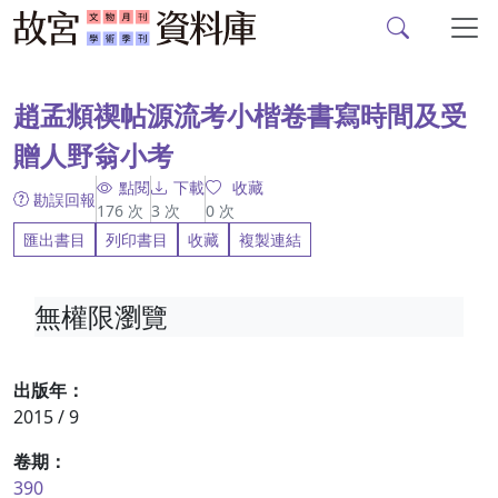
故宮文物月刊、故宮學
跳到主要內容
:::
趙孟頫禊帖源流考小楷卷書寫時間及受
贈人野翁小考
點閱
下載
收藏
勘誤回報
176
次
3
次
0
次
匯出書目
列印書目
收藏
複製連結
無權限瀏覽
出版年：
2015 / 9
卷期：
390