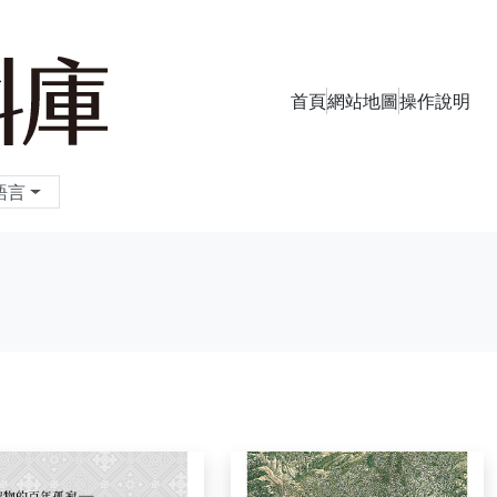
首頁
網站地圖
操作說明
季刊資料庫
語言