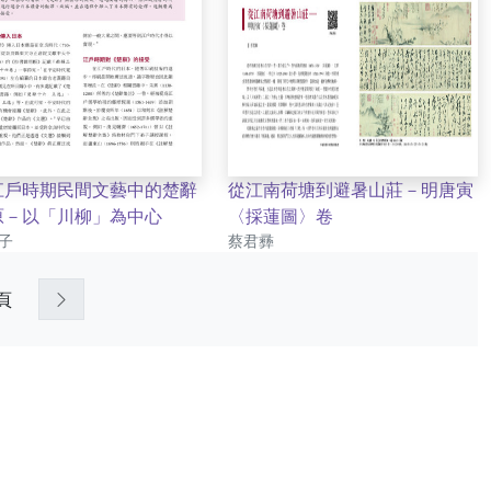
江戶時期民間文藝中的楚辭
從江南荷塘到避暑山莊－明唐寅
原－以「川柳」為中心
〈採蓮圖〉卷
作者
子
蔡君彞
下一頁
頁