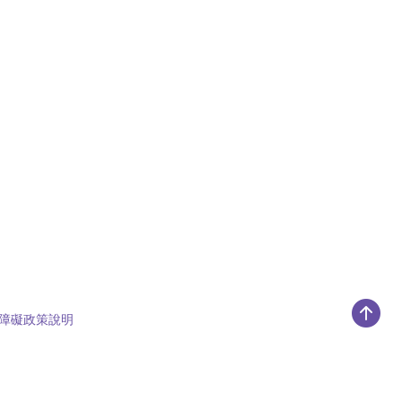
障礙政策說明
e、Firefox、Safari、Edge 之最新版本。