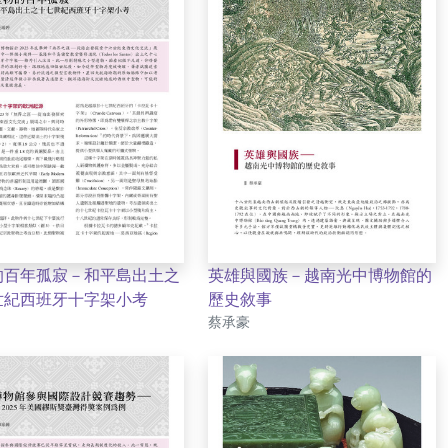
的百年孤寂－和平島出土之
英雄與國族－越南光中博物館的
世紀西班牙十字架小考
歷史敘事
作者
蔡承豪