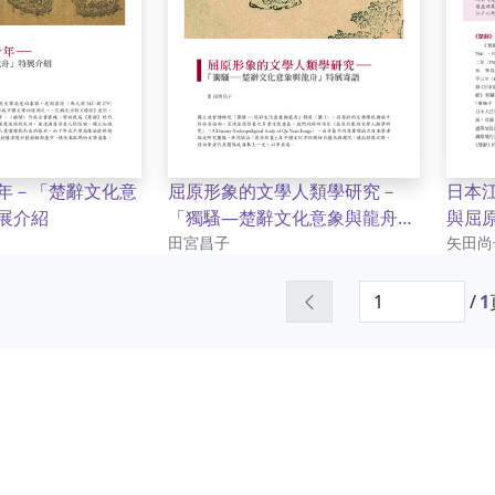
年－「楚辭文化意
屈原形象的文學人類學研究－
日本
展介紹
「獨騷—楚辭文化意象與龍舟」
與屈
作者
作者
特展寄語
田宮昌子
矢田尚
上一頁
/
1