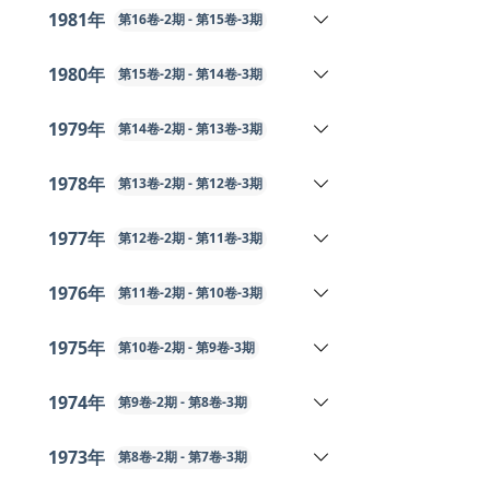
1981年
第16卷-2期 - 第15卷-3期
1980年
第15卷-2期 - 第14卷-3期
1979年
第14卷-2期 - 第13卷-3期
1978年
第13卷-2期 - 第12卷-3期
1977年
第12卷-2期 - 第11卷-3期
1976年
第11卷-2期 - 第10卷-3期
1975年
第10卷-2期 - 第9卷-3期
1974年
第9卷-2期 - 第8卷-3期
1973年
第8卷-2期 - 第7卷-3期