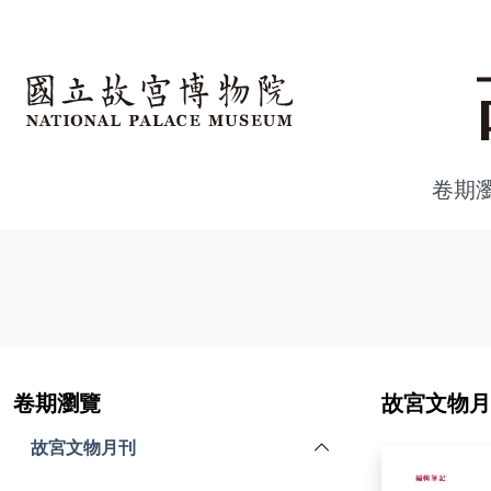
跳到主要內容
:::
卷期
:::
卷期瀏覽
故宮文物月刊 
故宮文物月刊