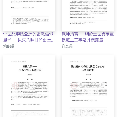
中世紀季風亞洲的密教信仰
乾坤清賞 － 關於王世貞宋畫
風潮 － 以東爪哇甘竹出土金
鑑藏二三事及其鑑藏章
作者
作者
剛界曼荼羅青銅造像為例
賴依縵
許文美