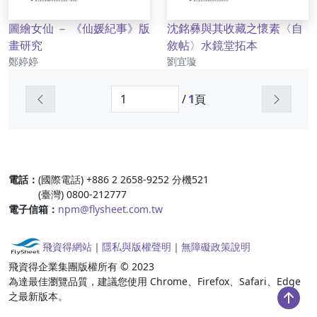
圖繪女仙 － 《仙媛紀事》版
沈銘彝與其收藏之懷素〈自
畫研究
敘帖〉水鏡堂拓本
作者
作者
鄭婷婷
劉宜璇
上一頁
下一頁
/
1
頁
:::
電話：
(國際電話) +886 2 2658-9252 分機521
(臺灣) 0800-212777
電子信箱：
npm@flysheet.com.tw
飛資得網站
｜
隱私與版權聲明
｜
無障礙政策說明
飛資得企業集團版權所有 © 2023
為達最佳瀏覽品質，建議您使用 Chrome、Firefox、Safari、Edge
之最新版本。