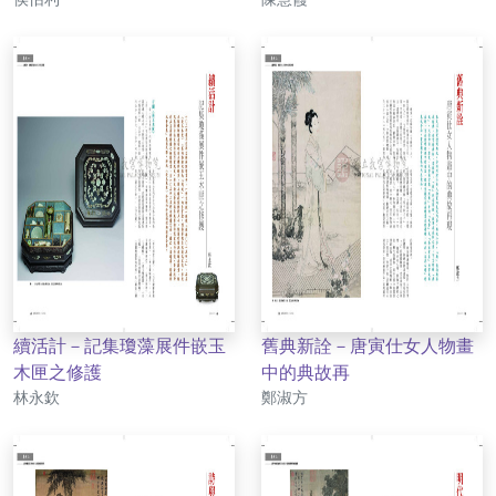
續活計－記集瓊藻展件嵌玉
舊典新詮－唐寅仕女人物畫
木匣之修護
中的典故再
作者
作者
林永欽
鄭淑方