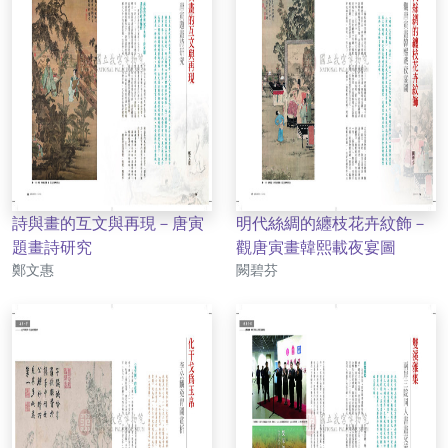
詩與畫的互文與再現－唐寅
明代絲綢的纏枝花卉紋飾－
題畫詩研究
觀唐寅畫韓熙載夜宴圖
作者
作者
鄭文惠
闕碧芬