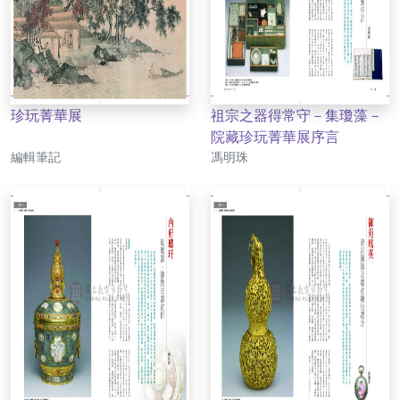
珍玩菁華展
祖宗之器得常守－集瓊藻－
院藏珍玩菁華展序言
作者
作者
編輯筆記
馮明珠