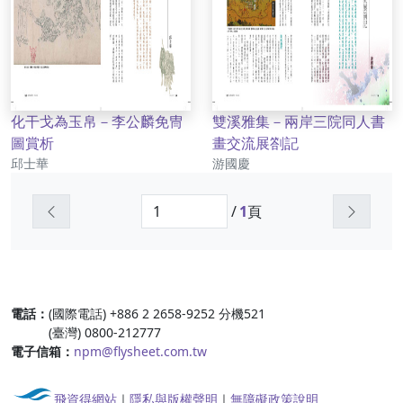
化干戈為玉帛－李公麟免冑
雙溪雅集－兩岸三院同人書
圖賞析
畫交流展劄記
作者
作者
邱士華
游國慶
上一頁
下一頁
/
1
頁
:::
電話：
(國際電話) +886 2 2658-9252 分機521
(臺灣) 0800-212777
電子信箱：
npm@flysheet.com.tw
飛資得網站
｜
隱私與版權聲明
｜
無障礙政策說明