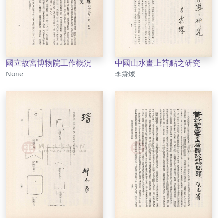
國立故宮博物院工作概況
中國山水畫上苔點之研究
作者
作者
None
李霖燦