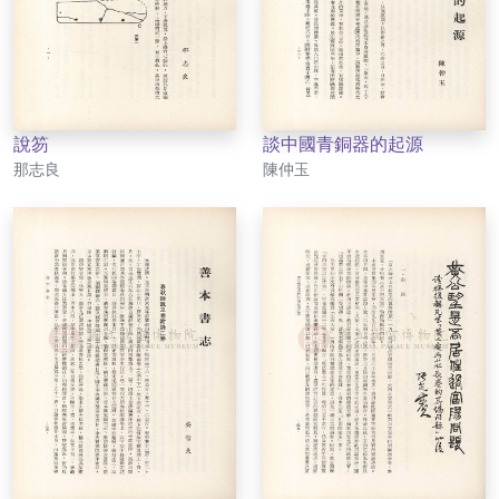
說笏
談中國青銅器的起源
作者
作者
那志良
陳仲玉