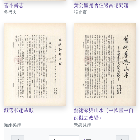
善本書志
黃公望是否住過富陽問題
作者
作者
吳哲夫
張光賓
錢選和趙孟頫
藝術家與山水（中國畫中自
然觀之改變）
作者
作者
顏娟英譯
朱惠良譯