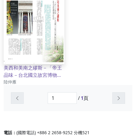
美西和美南之繆斯－「帝王
品味－台北國立故宮博物院
作者
精品展」赴美巡迴展紀實
陸仲雁
上一頁
下一頁
/
1
頁
:::
電話：
(國際電話) +886 2 2658-9252 分機521