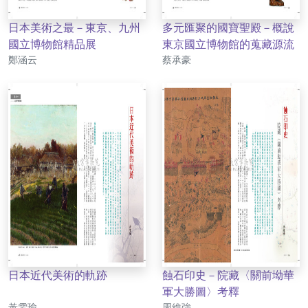
日本美術之最－東京、九州
多元匯聚的國寶聖殿－概說
國立博物館精品展
東京國立博物館的蒐藏源流
作者
作者
鄭涵云
蔡承豪
日本近代美術的軌跡
蝕石印史－院藏〈關前坳華
軍大勝圖〉考釋
作者
作者
黃雯瑜
周維強