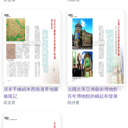
清末手繪絹本西南邊界地圖
法國吉美亞洲藝術博物館－
修復記
百年博物館的崛起和發展
作者
作者
高宜君
陸仲雁