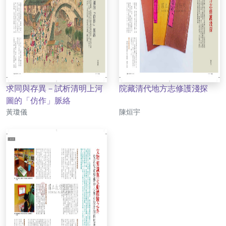
求同與存異－試析清明上河
院藏清代地方志修護淺探
圖的「仿作」脈絡
作者
作者
黃瓊儀
陳烜宇