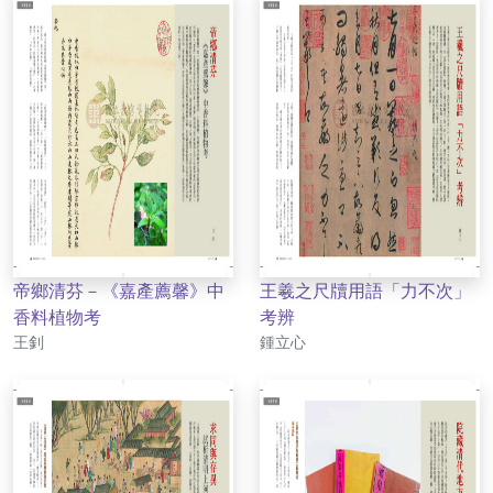
帝鄉清芬－《嘉產薦馨》中
王羲之尺牘用語「力不次」
香料植物考
考辨
作者
作者
王釗
鍾立心