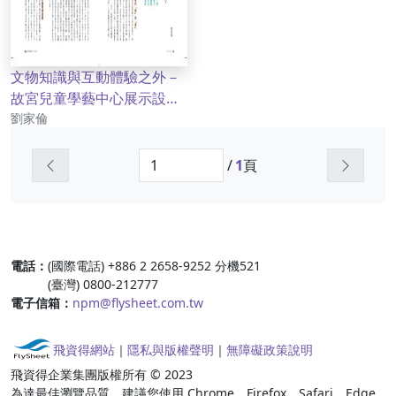
文物知識與互動體驗之外－
故宮兒童學藝中心展示設計
作者
的再思考
劉家倫
上一頁
下一頁
/
1
頁
:::
電話：
(國際電話) +886 2 2658-9252 分機521
(臺灣) 0800-212777
電子信箱：
npm@flysheet.com.tw
飛資得網站
｜
隱私與版權聲明
｜
無障礙政策說明
飛資得企業集團版權所有 © 2023
為達最佳瀏覽品質，建議您使用 Chrome、Firefox、Safari、Edge