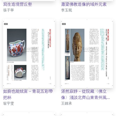
寫生造境營丘壑
蕭梁佛教造像的域外元素
作者
作者
張子寧
李玉珉
如廁也能炫富－青花五彩帶
湛然寂靜－從院藏〈佛立
把杯
像〉淺談北齊山東青州風格
作者
作者
翁宇雯
之造像
王鍾承