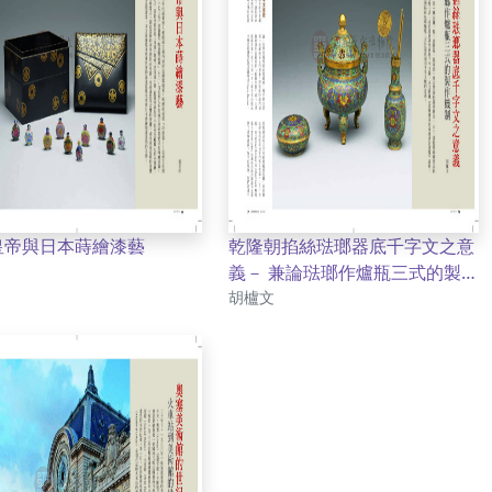
皇帝與日本蒔繪漆藝
乾隆朝掐絲琺瑯器底千字文之意
義－ 兼論琺瑯作爐瓶三式的製作
作者
機制
胡櫨文