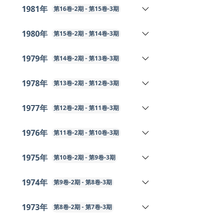
1981年
第16卷-2期 - 第15卷-3期
1980年
第15卷-2期 - 第14卷-3期
1979年
第14卷-2期 - 第13卷-3期
1978年
第13卷-2期 - 第12卷-3期
1977年
第12卷-2期 - 第11卷-3期
1976年
第11卷-2期 - 第10卷-3期
1975年
第10卷-2期 - 第9卷-3期
1974年
第9卷-2期 - 第8卷-3期
1973年
第8卷-2期 - 第7卷-3期