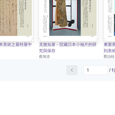
本美術之最特展中
見微知著－院藏日本小袖片的研
奧塞
究與保存
到美
作者
作者
蔡旭清
鄭治桂
上一頁
/
1