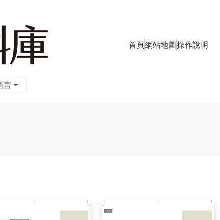
首頁
網站地圖
操作說明
季刊資料庫
語言