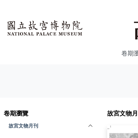
跳到主要內容
:::
卷期
:::
卷期瀏覽
故宮文物月刊 
故宮文物月刊