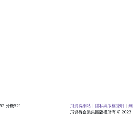
252 分機521
飛資得網站
｜
隱私與版權聲明
｜
無
飛資得企業集團版權所有 © 2023
w
為達最佳瀏覽品質，建議您使用 Chrom