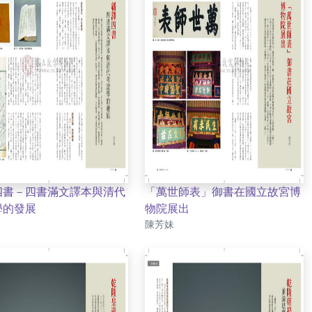
四書－四書滿文譯本與清代
「萬世師表」御書在國立故宮博
學的發展
物院展出
作者
陳芳妹