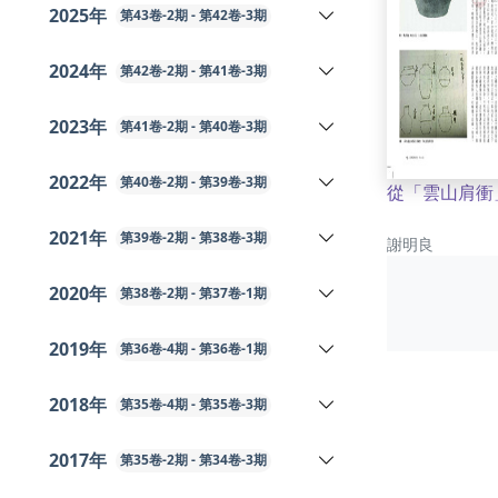
2025年
第43卷-2期 - 第42卷-3期
2024年
第42卷-2期 - 第41卷-3期
2023年
第41卷-2期 - 第40卷-3期
2022年
第40卷-2期 - 第39卷-3期
從「雲山肩衝
2021年
第39卷-2期 - 第38卷-3期
作者
謝明良
2020年
第38卷-2期 - 第37卷-1期
2019年
第36卷-4期 - 第36卷-1期
2018年
第35卷-4期 - 第35卷-3期
2017年
第35卷-2期 - 第34卷-3期