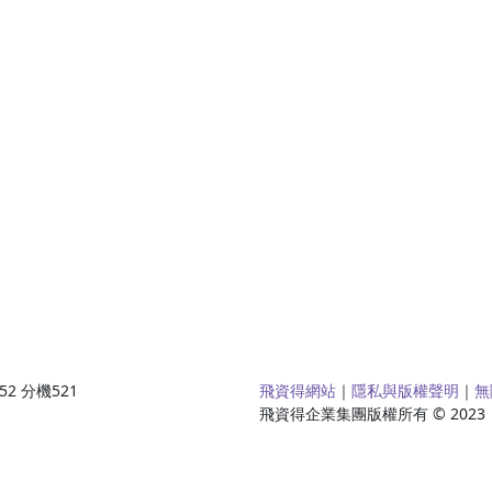
252 分機521
飛資得網站
｜
隱私與版權聲明
｜
無
飛資得企業集團版權所有 © 2023
w
為達最佳瀏覽品質，建議您使用 Chrom