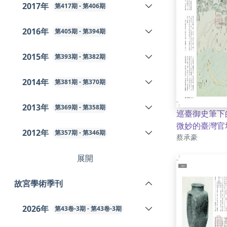
2017年
第417期 - 第406期
2016年
第405期 - 第394期
2015年
第393期 - 第382期
2014年
第381期 - 第370期
2013年
第369期 - 第358期
巡臺御史筆下
微妙的臺灣官
2012年
第357期 - 第346期
作者
蔡承豪
展開
故宮學術季刊
2026年
第43卷-3期 - 第43卷-3期