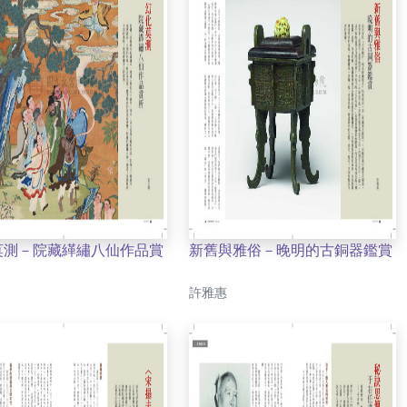
莫測－院藏緙繡八仙作品賞
新舊與雅俗－晚明的古銅器鑑賞
作者
許雅惠