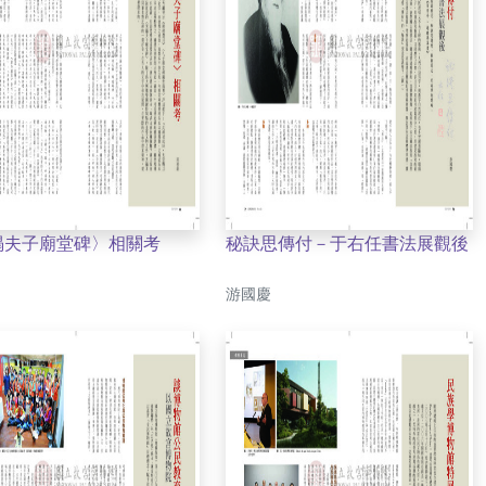
搨夫子廟堂碑〉相關考
秘訣思傳付－于右任書法展觀後
作者
游國慶