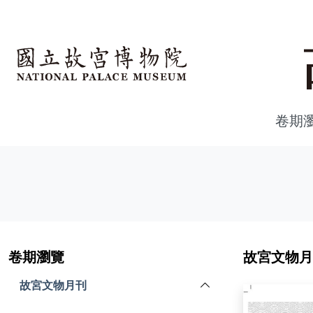
跳到主要內容
:::
卷期
:::
卷期瀏覽
故宮文物月刊 
故宮文物月刊