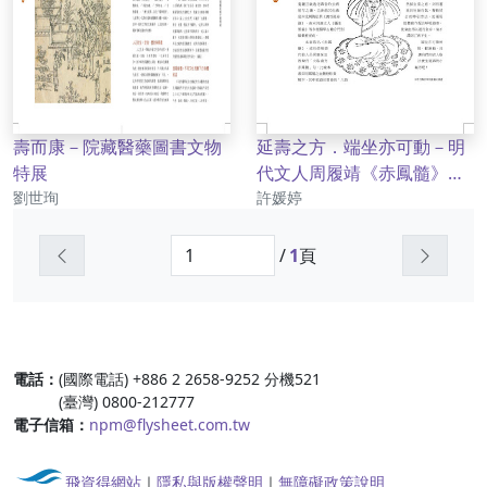
壽而康－院藏醫藥圖書文物
延壽之方．端坐亦可動－明
特展
代文人周履靖《赤鳳髓》與
作者
作者
劉世珣
坐式「八段錦」
許媛婷
上一頁
下一頁
/
1
頁
:::
電話：
(國際電話) +886 2 2658-9252 分機521
(臺灣) 0800-212777
電子信箱：
npm@flysheet.com.tw
飛資得網站
｜
隱私與版權聲明
｜
無障礙政策說明