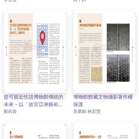
從可親近性談博物館傳統的
博物館館藏文物攝影著作權
未來－以「故宮亞洲藝術節
保護
作者
作者
－新加坡月」活動為例
鄭莉蓉
吳重銘 林宏熒