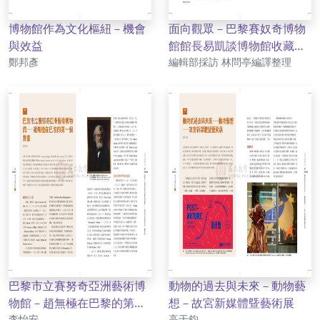
博物館作為文化樞紐－機會
面向觀眾－巴黎賽奴奇博物
與效益
館館長易凱談博物館收藏與
作者
作者
鄭邦彥
定位
編輯部採訪 林問亭編譯整理
巴黎市立賽努奇亞洲藝術博
動物的過去與未來－動物藝
物館－趙無極在巴黎的第一
想－故宮新媒體曁藝術展
作者
作者
個舞臺
李怡安
高于鈞