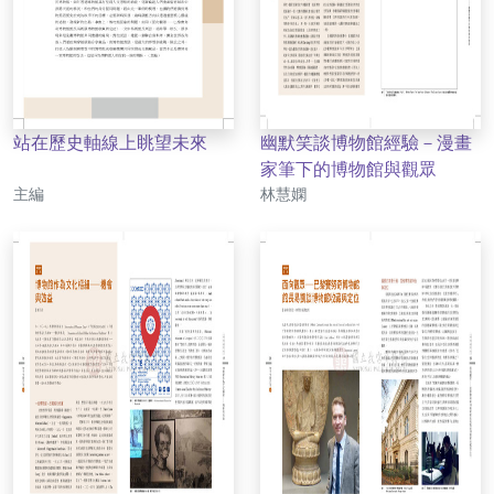
站在歷史軸線上眺望未來
幽默笑談博物館經驗－漫畫
家筆下的博物館與觀眾
作者
作者
主編
林慧嫻