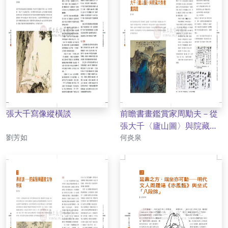
張大千寫像縱橫談
前瞻書畫鑑賞家周勱夫－從
張大千〈廬山圖〉與院藏六
作者
作者
劉芳如
件書畫談起
何炎泉