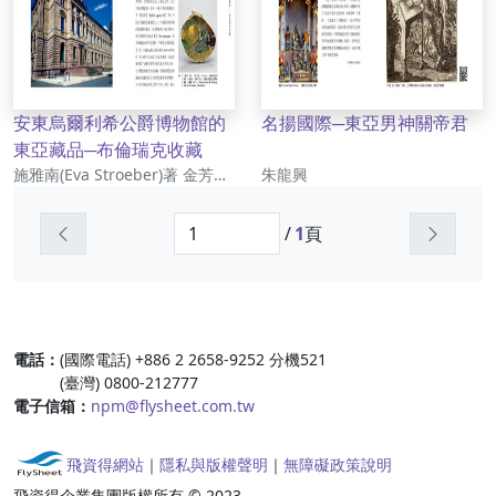
安東烏爾利希公爵博物館的
名揚國際─東亞男神關帝君
東亞藏品─布倫瑞克收藏
作者
作者
施雅南(Eva Stroeber)著 金芳如譯 張省卿審譯
朱龍興
上一頁
下一頁
/
1
頁
:::
電話：
(國際電話) +886 2 2658-9252 分機521
(臺灣) 0800-212777
電子信箱：
npm@flysheet.com.tw
飛資得網站
｜
隱私與版權聲明
｜
無障礙政策說明
飛資得企業集團版權所有 © 2023