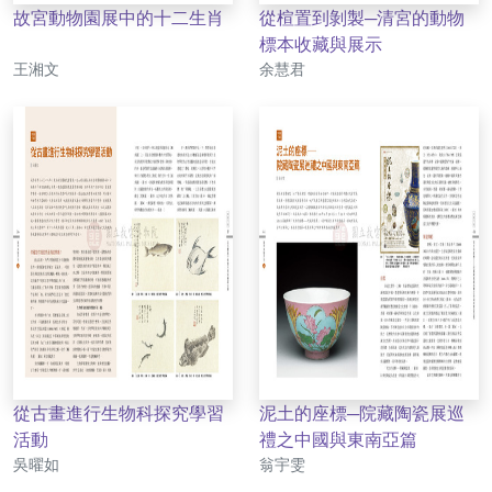
故宮動物園展中的十二生肖
從楦置到剝製─清宮的動物
標本收藏與展示
作者
作者
王湘文
余慧君
從古畫進行生物科探究學習
泥土的座標─院藏陶瓷展巡
活動
禮之中國與東南亞篇
作者
作者
吳曜如
翁宇雯