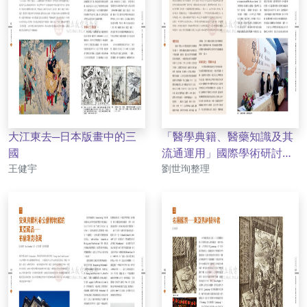
大江東去─日本版畫中的三
「醫學典籍、醫藥知識及其
國
流通運用」國際學術研討會
作者
作者
王健宇
會議紀要
劉世珣整理