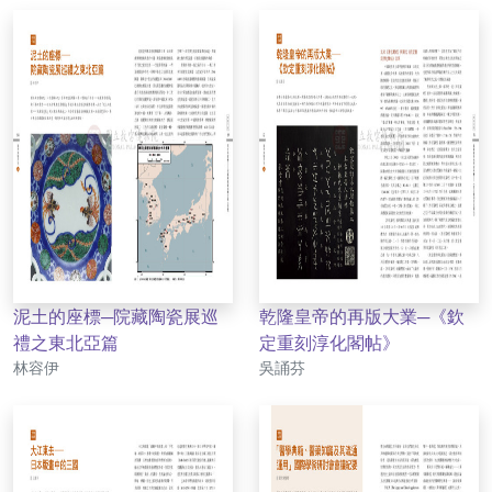
泥土的座標─院藏陶瓷展巡
乾隆皇帝的再版大業─《欽
禮之東北亞篇
定重刻淳化閣帖》
作者
作者
林容伊
吳誦芬