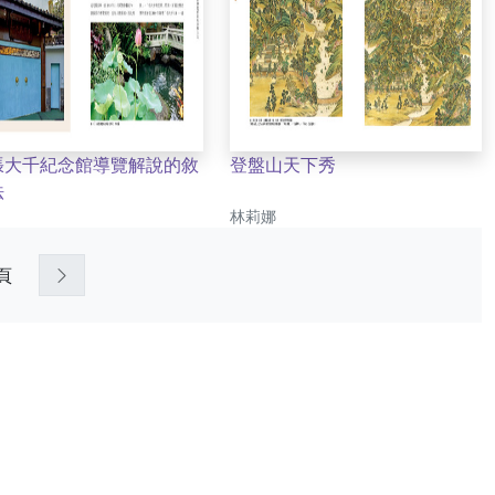
張大千紀念館導覽解說的敘
登盤山天下秀
法
作者
林莉娜
下一頁
頁