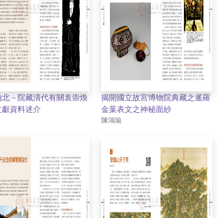
地北－院藏清代有關袁崇煥
揭開國立故宮博物院典藏之暹羅
文獻資料述介
金葉表文之神秘面紗
作者
陳鴻瑜