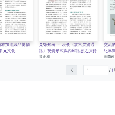
 由雅加達織品博物
見微知著 － 淺談《故宮展覽通
交流的
多元文化
訊》視覺形式與內容訊息之演變
紀早
作者
作者
黃正和
黃蘭茵
上一頁
/
1