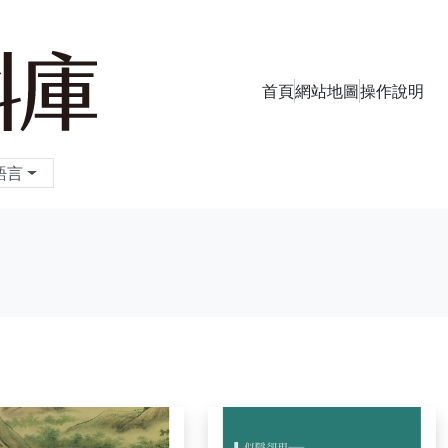
首頁
網站地圖
操作說明
季刊資料庫
語言