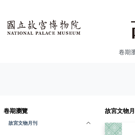
跳到主要內容
:::
卷期
:::
卷期瀏覽
故宮文物月刊 
故宮文物月刊