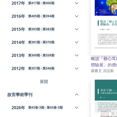
2017年
第417期 - 第406期
2016年
第405期 - 第394期
2015年
第393期 - 第382期
2014年
第381期 - 第370期
2013年
第369期 - 第358期
略談「藝心耳
體驗展」的價
2012年
第357期 - 第346期
作者
羅勝文 洪誼新
展開
故宮學術季刊
2026年
第43卷-3期 - 第43卷-3期