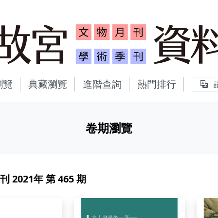
故宮文物月刊、故宮學術
瀏覽
典藏瀏覽
進階查詢
熱門排行
卷期瀏覽
2021年 第 465 期