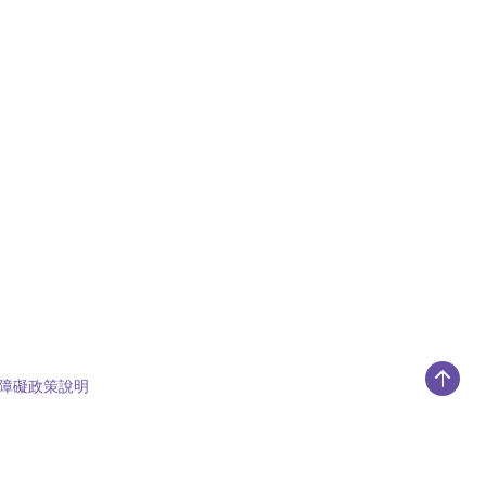
障礙政策說明
e、Firefox、Safari、Edge 之最新版本。