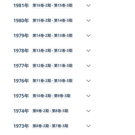
1981年
第16卷-2期 - 第15卷-3期
1980年
第15卷-2期 - 第14卷-3期
1979年
第14卷-2期 - 第13卷-3期
1978年
第13卷-2期 - 第12卷-3期
1977年
第12卷-2期 - 第11卷-3期
1976年
第11卷-2期 - 第10卷-3期
1975年
第10卷-2期 - 第9卷-3期
1974年
第9卷-2期 - 第8卷-3期
1973年
第8卷-2期 - 第7卷-3期