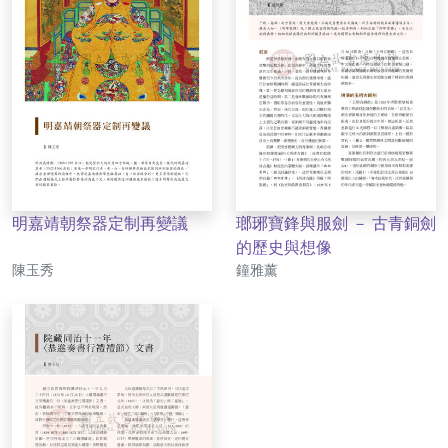
明嘉靖朝祭器定制再變議
瑯琊寶鋒與服劍 － 古青銅劍
的歷史與想像
作者
作者
陳玉秀
鐘雅薰