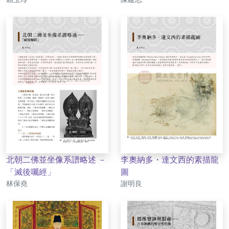
北朝二佛並坐像系譜略述 －
李奧納多・達文西的素描龍
「滅後囑經」
圖
作者
作者
林保堯
謝明良