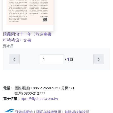
院藏同治十一年〈恭進奏書
行禮禮節〉文書
作者
鄭永昌
上一頁
下一頁
/
1
頁
:::
電話：
(國際電話) +886 2 2658-9252 分機521
(臺灣) 0800-212777
電子信箱：
npm@flysheet.com.tw
飛資得網站
｜
隱私與版權聲明
｜
無障礙政策說明