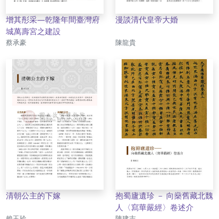
增其彤采—乾隆年間臺灣府
漫談清代皇帝大婚
城萬壽宮之建設
作者
作者
蔡承豪
陳龍貴
清朝公主的下嫁
抱蜀廬遺珍 － 向燊舊藏北魏
人〈寫華嚴經〉卷述介
作者
作者
賴玉玲
陳建志