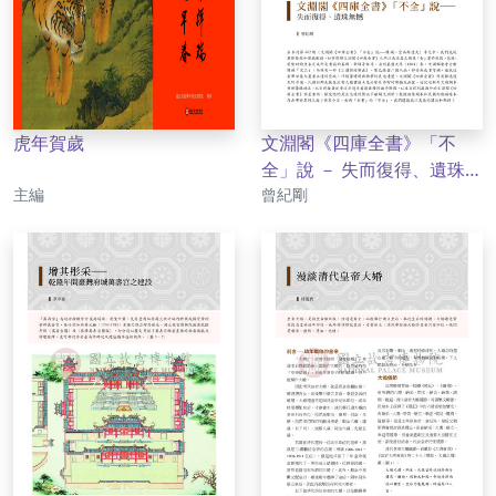
虎年賀歲
文淵閣《四庫全書》「不
全」說 － 失而復得、遺珠無
作者
作者
主編
憾
曾紀剛