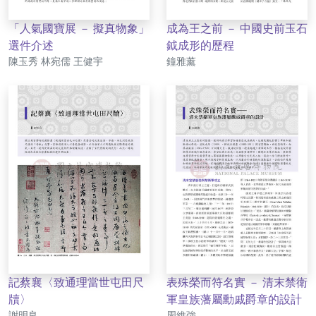
「人氣國寶展 － 擬真物象」
成為王之前 － 中國史前玉石
選件介述
鉞成形的歷程
作者
作者
陳玉秀 林宛儒 王健宇
鐘雅薰
記蔡襄〈致通理當世屯田尺
表殊榮而符名實 － 清末禁衛
牘〉
軍皇族藩屬勳戚爵章的設計
作者
作者
謝明良
周維強