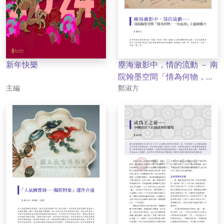
新年快樂
塵海瀲影中，情的流動 － 南
院翰墨空間「情為何物，一
作者
作者
主編
往而深」主題展簡介
鄭淑方