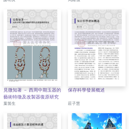
見微知著 － 西周中期玉器的
保存科學發展概述
藝術特徵及改製器復原研究
作者
作者
葉笛生
莊子慧