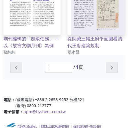
期刊編輯的「超級任務」 －
從院藏三幅王府平面圖看清
以《故宮文物月刊》為例
代王府建築規制
作者
作者
蔡純純
鄭永昌
上一頁
下一頁
/
1
頁
:::
電話：
(國際電話) +886 2 2658-9252 分機521
(臺灣) 0800-212777
電子信箱：
npm@flysheet.com.tw
飛資得網站
｜
隱私與版權聲明
｜
無障礙政策說明