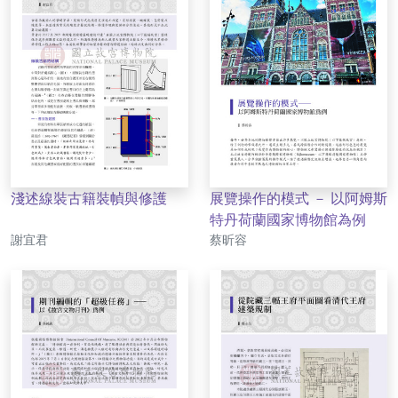
淺述線裝古籍裝幀與修護
展覽操作的模式 － 以阿姆斯
特丹荷蘭國家博物館為例
作者
作者
謝宜君
蔡昕容