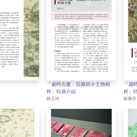
「歲時吉慶：院藏節令文物精
「歲
粹」特展介紹
粹」
作者
作者
賴玉玲
蘇雅芬