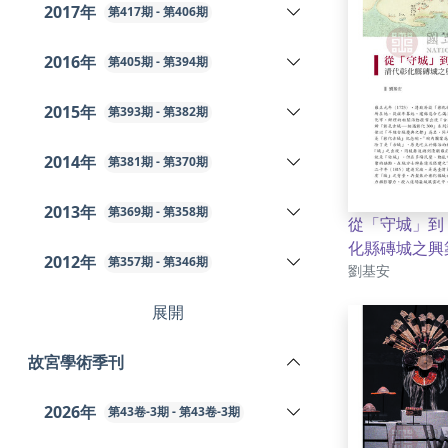
2017年
第417期 - 第406期
2016年
第405期 - 第394期
2015年
第393期 - 第382期
2014年
第381期 - 第370期
2013年
第369期 - 第358期
從「守城」到
化縣磚城之興
2012年
第357期 - 第346期
作者
劉基安
展開
故宮學術季刊
2026年
第43卷-3期 - 第43卷-3期