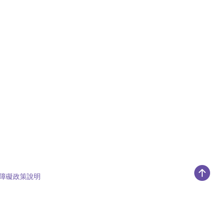
障礙政策說明
e、Firefox、Safari、Edge 之最新版本。