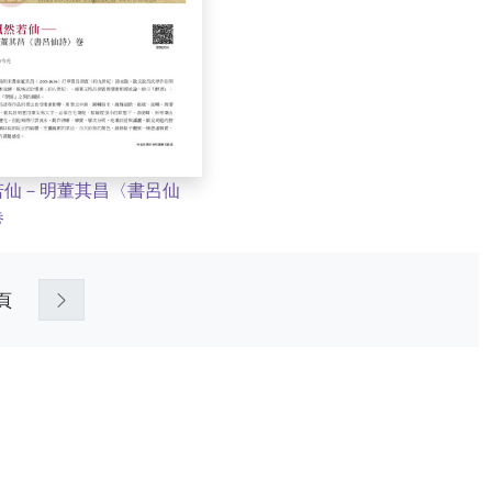
若仙－明董其昌〈書呂仙
卷
下一頁
頁