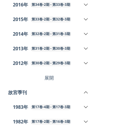
2016年
第34卷-2期 - 第33卷-3期
2015年
第33卷-2期 - 第32卷-3期
2014年
第32卷-2期 - 第31卷-3期
2013年
第31卷-2期 - 第30卷-3期
2012年
第30卷-2期 - 第29卷-3期
展開
故宮季刊
1983年
第17卷-4期 - 第17卷-3期
1982年
第17卷-2期 - 第16卷-3期