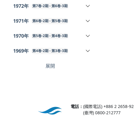
1972年
第7卷-2期 - 第6卷-3期
1971年
第6卷-2期 - 第5卷-3期
1970年
第5卷-2期 - 第4卷-3期
1969年
第4卷-2期 - 第3卷-3期
展開
:::
電話：
(國際電話) +886 2 2658-9
(臺灣) 0800-212777
電子信箱：
npm@flysheet.com.t