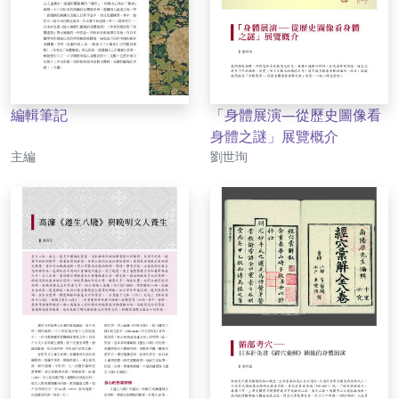
編輯筆記
「身體展演—從歷史圖像看
身體之謎」展覽概介
作者
作者
主編
劉世珣