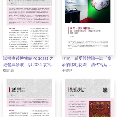
試探疫後博物館Podcast 之
欣賞、感受與體驗—談「皇
經營與發展—以2024 故宮
帝的移動花園—清代宮廷花
作者
作者
「宮說宮有理」節目聽眾調
鄭莉蓉
卉畫」的展示設計
王聖涵
查為例