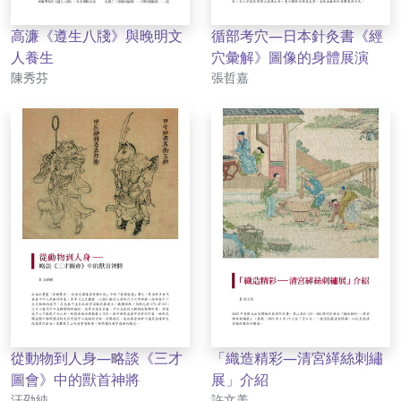
高濂《遵生八牋》與晚明文
循部考穴—日本針灸書《經
人養生
穴彙解》圖像的身體展演
作者
作者
陳秀芬
張哲嘉
從動物到人身—略談《三才
「織造精彩—清宮緙絲刺繡
圖會》中的獸首神將
展」介紹
作者
作者
汪劭純
許文美