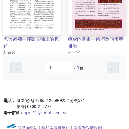
包首易殘—淺談立軸上的包
織成的圖畫—柬埔寨的佛寺
首
掛飾
作者
作者
郭倉妙
杜士宜
上一頁
下一頁
/
1
頁
:::
電話：
(國際電話) +886 2 2658-9252 分機521
(臺灣) 0800-212777
電子信箱：
npm@flysheet.com.tw
飛資得網站
｜
隱私與版權聲明
｜
無障礙政策說明