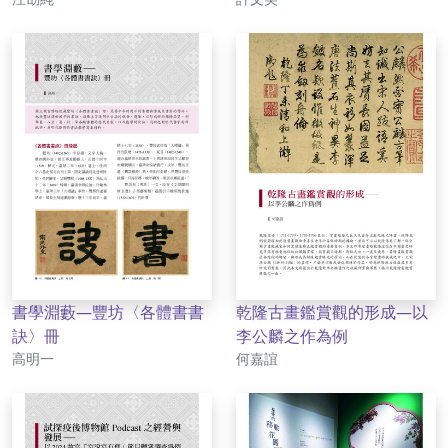
書學淵藪—豐坊〈各體書書
乾隆古畫鑑賞觀的形成—以
訣〉冊
李公麟之作為例
作者
作者
高明一
何嘉誼