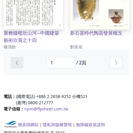
重檐鏤檻壯山河─中國建築
新石器時代陶器發展概況
藝術欣賞之十四
作者
作者
楊清欽
劉良佑
上一頁
下一頁
/
2
頁
:::
電話：
(國際電話) +886 2 2658-9252 分機521
(臺灣) 0800-212777
電子信箱：
npm@flysheet.com.tw
飛資得網站
｜
隱私與版權聲明
｜
無障礙政策說明
飛資得企業集團版權所有 © 2023