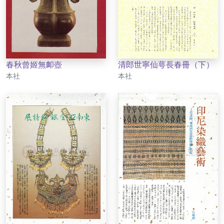
春秋曾姬無卹壺
清郎世寧仙萼長春冊（下）
作者
作者
本社
本社