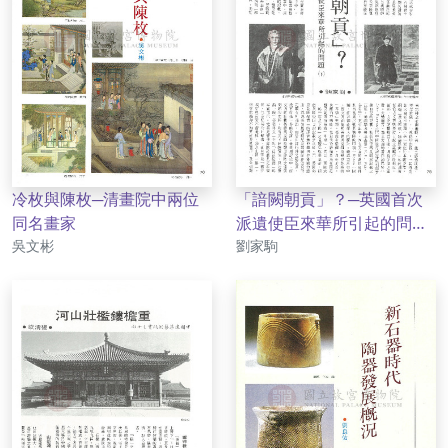
冷枚與陳枚─清畫院中兩位
「諳闕朝貢」？─英國首次
同名畫家
派遺使臣來華所引起的問題
作者
作者
吳文彬
（下）
劉家駒