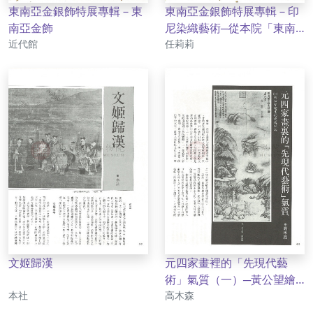
東南亞金銀飾特展專輯－東
東南亞金銀飾特展專輯－印
南亞金飾
尼染織藝術─從本院「東南
作者
作者
近代館
亞金銀飾特展」說起
任莉莉
文姬歸漢
元四家畫裡的「先現代藝
術」氣質（一）─黃公望繪
作者
作者
本社
畫的建構傾向
高木森