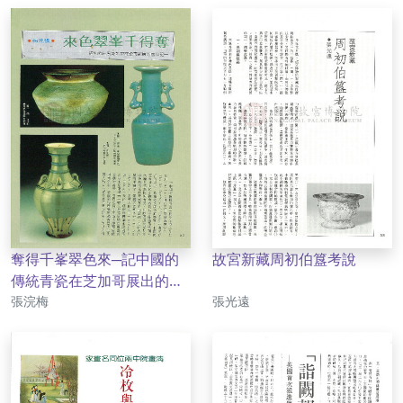
奪得千峯翠色來─記中國的
故宮新藏周初伯簋考說
傳統青瓷在芝加哥展出的經
作者
作者
過
張浣梅
張光遠