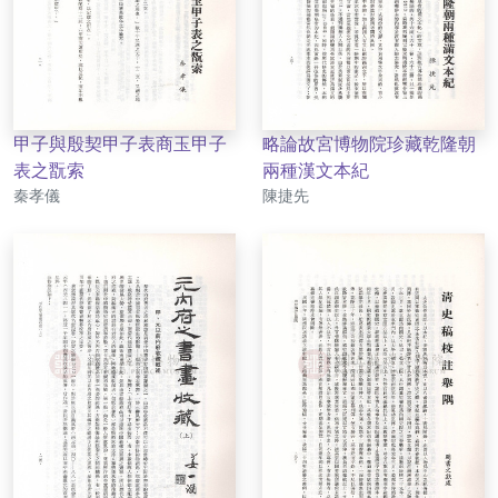
甲子與殷契甲子表商玉甲子
略論故宮博物院珍藏乾隆朝
表之翫索
兩種漢文本紀
作者
作者
秦孝儀
陳捷先