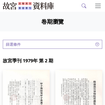
故宮文物月刊、故宮學
跳到主要內容
卷期瀏覽
:::
篩選條件
故宮季刊 1979年 第 2 期