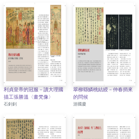
利貞皇帝的冠服－讀大理國
翠柳繇鱗桃結綬－仲春捎來
描工張勝溫〈畫梵像〉
的問候
作者
作者
石釗釗
游國慶