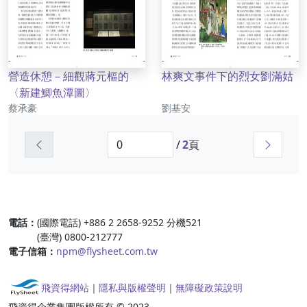
營造休憩－細觀蔣元樞的
林爽文事件下的烈女劉滿姑
〈新建鯽魚潭圖〉
作者
作者
蔡承豪
劉基安
上一頁
下一頁
/
2
頁
:::
電話：
(國際電話) +886 2 2658-9252 分機521
(臺灣) 0800-212777
電子信箱：
npm@flysheet.com.tw
飛資得網站
｜
隱私與版權聲明
｜
無障礙政策說明
飛資得企業集團版權所有 © 2023