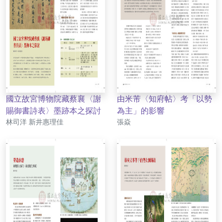
國立故宮博物院藏蔡襄〈謝
由米芾〈知府帖〉考「以勢
賜御書詩表〉墨跡本之探討
為主」的影響
作者
作者
林司洋 新井惠理佳
張焱