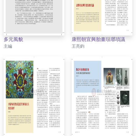
多元風貌
康熙朝宜興胎畫琺瑯瑣議
作者
作者
主編
王亮鈞