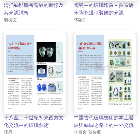
清掐絲琺瑯番蓮紋的新樣及
陶瓷中的玻璃印象－探索唐
其來源試析
宋陶瓷幾種裝飾的來源
作者
作者
胡櫨文
林容伊
十八至二十世紀初東西方文
中國古代玻璃技術的本土發
化交流中的玻璃藝術
展與絲綢之路上的中外交流
作者
作者
薛呂
李青會 董俊卿