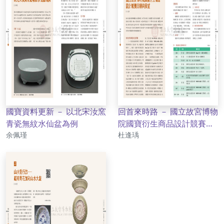
國寶資料更新 － 以北宋汝窯
回首來時路 － 國立故宮博物
青瓷無紋水仙盆為例
院國寶衍生商品設計競賽回
作者
作者
余佩瑾
顧與展望
杜逢瑀