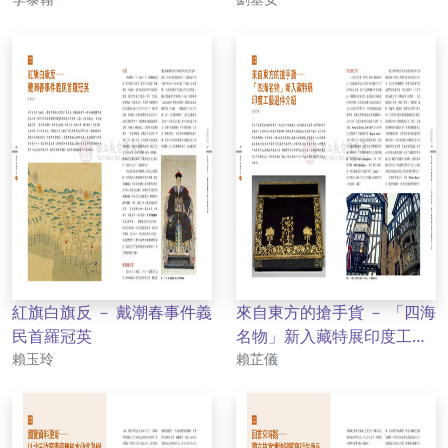
紅旗白旗反 － 戴潮春事件義
來自東方的搶手貨 － 「四海
民首羅冠英
名物」新入藏特展印度工藝
作者
作者
賴玉玲
選件介紹
賴芷儀