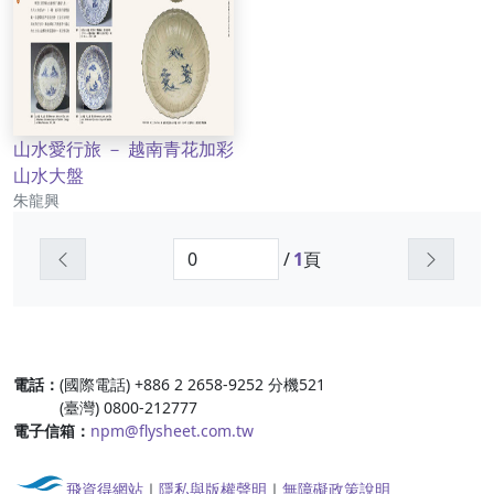
山水愛行旅 － 越南青花加彩
山水大盤
作者
朱龍興
上一頁
下一頁
/
1
頁
:::
電話：
(國際電話) +886 2 2658-9252 分機521
(臺灣) 0800-212777
電子信箱：
npm@flysheet.com.tw
飛資得網站
｜
隱私與版權聲明
｜
無障礙政策說明