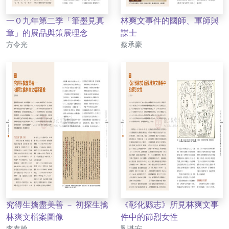
一０九年第二季「筆墨見真
林爽文事件的國師、軍師與
章」的展品與策展理念
謀士
作者
作者
方令光
蔡承豪
究得生擒盡美善 － 初探生擒
《彰化縣志》所見林爽文事
林爽文檔案圖像
件中的節烈女性
作者
作者
李泰翰
劉基安