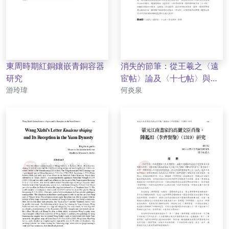
東周時期紅銅鑲嵌青銅容器
消失的節筆：從王羲之〈遠
研究
宦帖〉論及〈十七帖〉與
作者
作者
游玲瑋
〈淳化閣帖〉諸議題
何炎泉