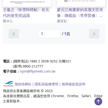
王羲之〈快雪時晴帖〉在元
蒙元江南畫家的高麗文臣肖
代的接受與認識
像：陳鑑如〈李齊賢像〉
作者
作者
愛古心
(1319)研究
盧宣妃
上一頁
下一頁
/
1
頁
:::
電話：
(國際電話) +886 2 2658-9252 分機521
(臺灣) 0800-212777
電子信箱：
npm@flysheet.com.tw
飛資得網站
｜
隱私與版權聲明
｜
無障礙政策說明
飛資得企業集團版權所有 © 2023
為達最佳瀏覽品質，建議您使用 Chrome、Firefox、Safari、Edge
之最新版本。