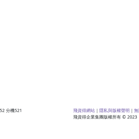
252 分機521
飛資得網站
｜
隱私與版權聲明
｜
無
飛資得企業集團版權所有 © 2023
w
為達最佳瀏覽品質，建議您使用 Chrom