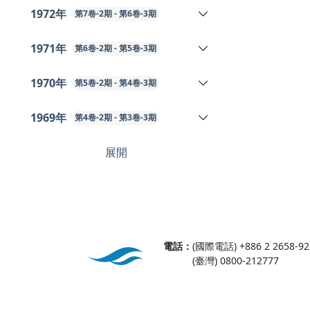
1972年
第7卷-2期 - 第6卷-3期
1971年
第6卷-2期 - 第5卷-3期
1970年
第5卷-2期 - 第4卷-3期
1969年
第4卷-2期 - 第3卷-3期
展開
:::
電話：
(國際電話) +886 2 2658-9
(臺灣) 0800-212777
電子信箱：
npm@flysheet.com.t