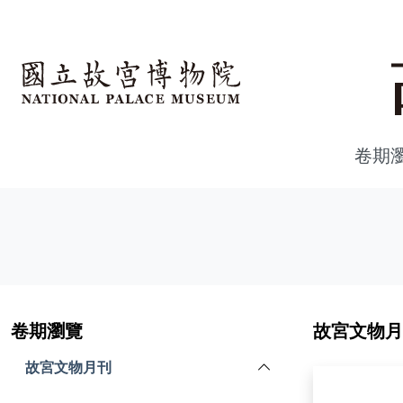
跳到主要內容
:::
卷期
:::
卷期瀏覽
故宮文物月刊 
故宮文物月刊