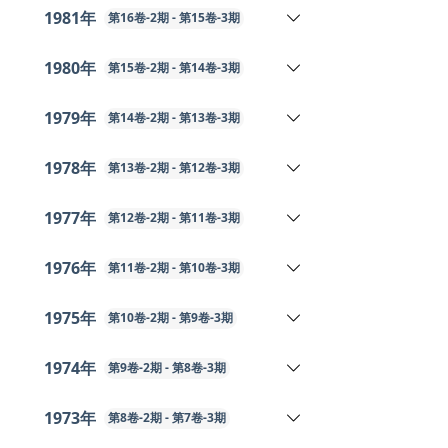
1981年
第16卷-2期 - 第15卷-3期
1980年
第15卷-2期 - 第14卷-3期
1979年
第14卷-2期 - 第13卷-3期
1978年
第13卷-2期 - 第12卷-3期
1977年
第12卷-2期 - 第11卷-3期
1976年
第11卷-2期 - 第10卷-3期
1975年
第10卷-2期 - 第9卷-3期
1974年
第9卷-2期 - 第8卷-3期
1973年
第8卷-2期 - 第7卷-3期