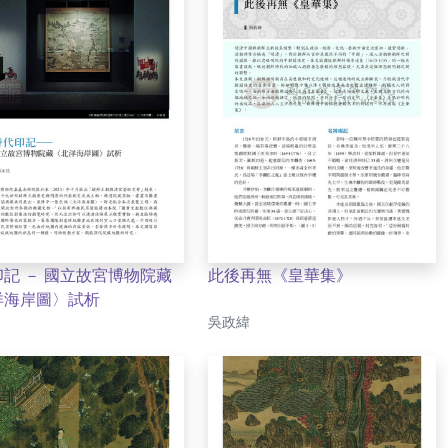
記 － 國立故宮博物院藏
此後再無《皇華集》
洋海岸圖〉試析
作者
吳政緯