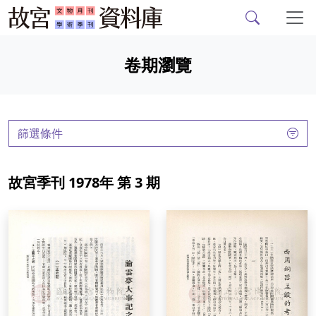
故宮文物月刊、故宮學
跳到主要內容
卷期瀏覽
:::
篩選條件
故宮季刊 1978年 第 3 期