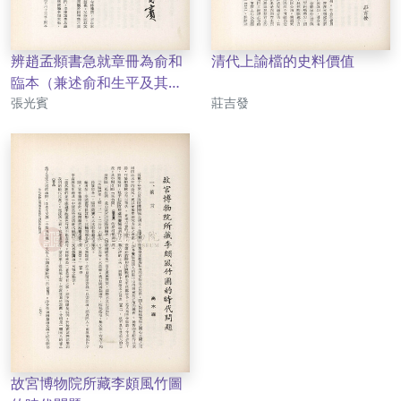
辨趙孟頫書急就章冊為俞和
清代上諭檔的史料價值
臨本（兼述俞和生平及其書
作者
作者
法）
張光賓
莊吉發
故宮博物院所藏李頗風竹圖