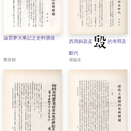
論雲夢大事記之史料價值
西周銅器孟
的考釋及
斷代
作者
作者
鄭良樹
張臨生