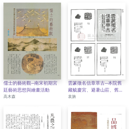
儒士的藝術觀─南宋初期宮
雲篆徵名信章萃古─本院舊
廷藝術思想與繪畫活動
藏毓慶宮、避暑山莊、舊骨
作者
作者
高木森
董房、漢銅璽印簡介（八）
袁旃