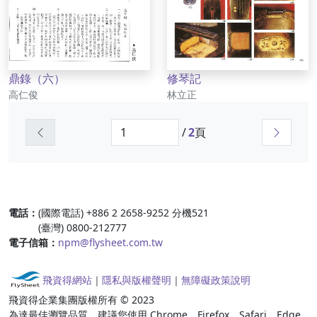
鼎錄（六）
修琴記
作者
作者
高仁俊
林立正
上一頁
下一頁
/
2
頁
:::
電話：
(國際電話) +886 2 2658-9252 分機521
(臺灣) 0800-212777
電子信箱：
npm@flysheet.com.tw
飛資得網站
｜
隱私與版權聲明
｜
無障礙政策說明
飛資得企業集團版權所有 © 2023
為達最佳瀏覽品質，建議您使用 Chrome、Firefox、Safari、Edge