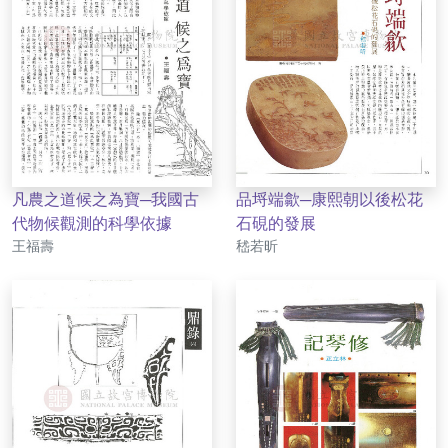
凡農之道候之為寶─我國古
品埒端歙─康熙朝以後松花
代物候觀測的科學依據
石硯的發展
作者
作者
王福壽
嵇若昕