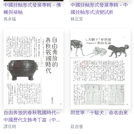
中國挂軸形式發展專輯－佛
中國挂軸形式發展專輯－中
幡與裱軸
國挂軸形式演變試析
作者
作者
吳永猛
林正宜
自由奔放的春秋戰國時代─
郎世寧「十駿犬」命名由來
中國歷代文飾考丁篇（中
作者
作者
二）
譚旦冏
莊吉發