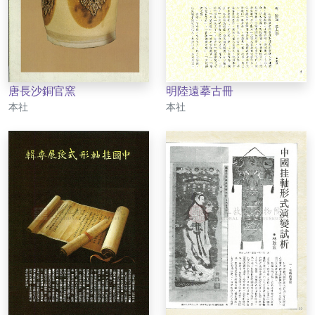
唐長沙銅官窯
明陸遠摹古冊
作者
作者
本社
本社