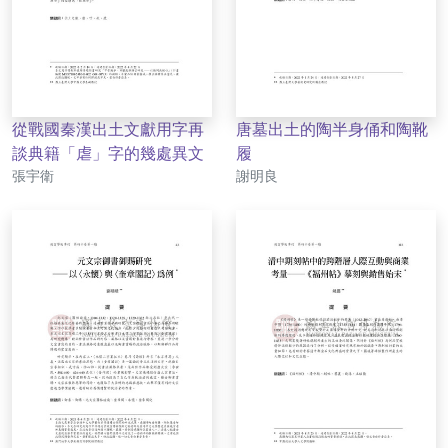
從戰國秦漢出土文獻用字再
唐墓出土的陶半身俑和陶靴
談典籍「虐」字的幾處異文
履
作者
作者
張宇衛
謝明良