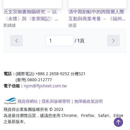
元文宗御書御賜研究 － 以
清中期刻帖中的跨階層人際
〈永懷〉與〈奎章閣記〉為
互動與商業考量 － 《福州
作者
作者
例
劉嫿嫿
帖》摹刻與銷售始末
姚靈
上一頁
下一頁
/
1
頁
:::
電話：
(國際電話) +886 2 2658-9252 分機521
(臺灣) 0800-212777
電子信箱：
npm@flysheet.com.tw
飛資得網站
｜
隱私與版權聲明
｜
無障礙政策說明
飛資得企業集團版權所有 © 2023
為達最佳瀏覽品質，建議您使用 Chrome、Firefox、Safari、Edge
之最新版本。