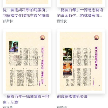
從「藝術與科學的庇護所」
「德藝百年」一德意志藝術
到德國文化聯邦主義的旗艦
的黃金時代．柏林國家博物
作者
作者
舒斯特
館珍藏展策展始末側寫
呂憶皖
「德影百年一德國電影三部
側寫德國電影發展
曲」記實
作者
作者
何來香
項貽斐