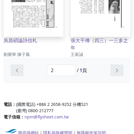
吳昌碩論詩信札
張大千傳（四三）一三多之
年
作者
作者
劉榮華 陳子鳳
王家誠
上一頁
下一頁
/
1
頁
:::
電話：
(國際電話) +886 2 2658-9252 分機521
(臺灣) 0800-212777
電子信箱：
npm@flysheet.com.tw
飛資得網站
｜
隱私與版權聲明
｜
無障礙政策說明