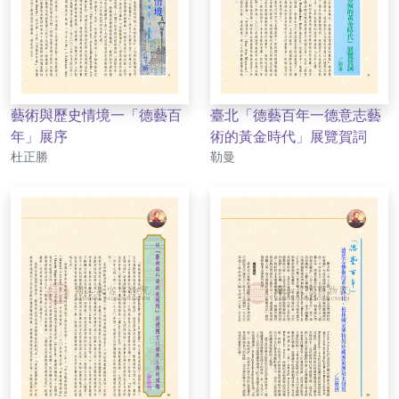
藝術與歷史情境一「德藝百
臺北「德藝百年一德意志藝
年」展序
術的黃金時代」展覽賀詞
作者
作者
杜正勝
勒曼