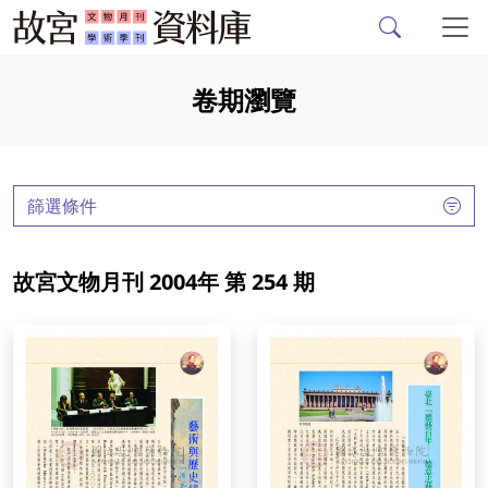
故宮文物月刊、故宮學
跳到主要內容
卷期瀏覽
:::
篩選條件
故宮文物月刊 2004年 第 254 期