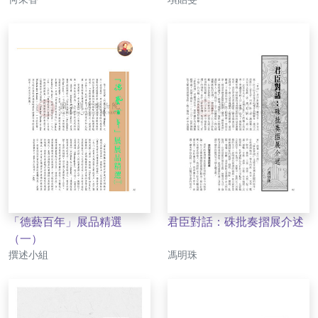
「德藝百年」展品精選
君臣對話：硃批奏摺展介述
（一）
作者
作者
撰述小組
馮明珠