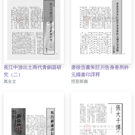
長江中游出土商代青銅器研
唐徐浩書朱巨川告身卷所鈐
究（二）
元國書印譯釋
作者
作者
萬全文
照那斯圖