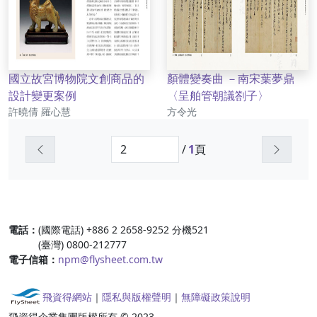
國立故宮博物院文創商品的
顏體變奏曲 －南宋葉夢鼎
設計變更案例
〈呈舶管朝議劄子〉
作者
作者
許曉倩 羅心慧
方令光
上一頁
下一頁
/
1
頁
:::
電話：
(國際電話) +886 2 2658-9252 分機521
(臺灣) 0800-212777
電子信箱：
npm@flysheet.com.tw
飛資得網站
｜
隱私與版權聲明
｜
無障礙政策說明
飛資得企業集團版權所有 © 2023