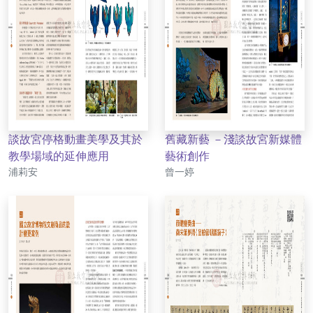
談故宮停格動畫美學及其於
舊藏新藝 －淺談故宮新媒體
教學場域的延伸應用
藝術創作
作者
作者
浦莉安
曾一婷