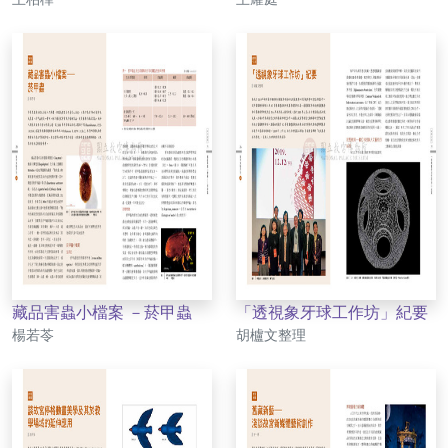
藏品害蟲小檔案 －菸甲蟲
「透視象牙球工作坊」紀要
作者
作者
楊若苓
胡櫨文整理