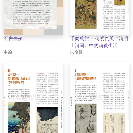
不舍晝夜
千商萬貨 －傳明仇英〈清明
上河圖〉中的消費生活
作者
作者
主編
朱龍興