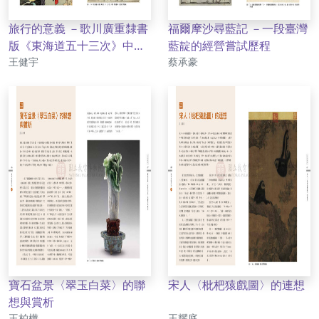
旅行的意義 －歌川廣重隸書
福爾摩沙尋藍記 －一段臺灣
版《東海道五十三次》中描
藍靛的經營嘗試歷程
作者
作者
繪的旅行事物
王健宇
蔡承豪
寶石盆景〈翠玉白菜〉的聯
宋人〈枇杷猿戲圖〉的連想
想與賞析
作者
作者
王柏樺
王耀庭