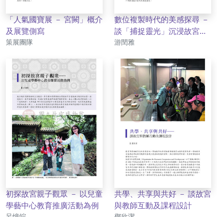
「人氣國寶展 － 宮闕」概介
數位複製時代的美感探尋 －
及展覽側寫
談「捕捉靈光」沉浸故宮數
作者
作者
策展團隊
位展
游閏雅
初探故宮親子觀眾 － 以兒童
共學、共享與共好 － 談故宮
學藝中心教育推廣活動為例
與教師互動及課程設計
作者
作者
呂憶皖
鄧欣潔