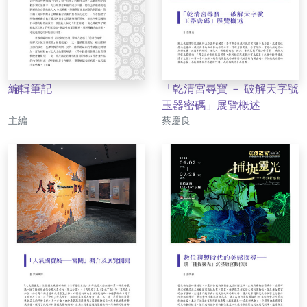
編輯筆記
「乾清宮尋寶 － 破解天字號
玉器密碼」展覽概述
作者
作者
主編
蔡慶良