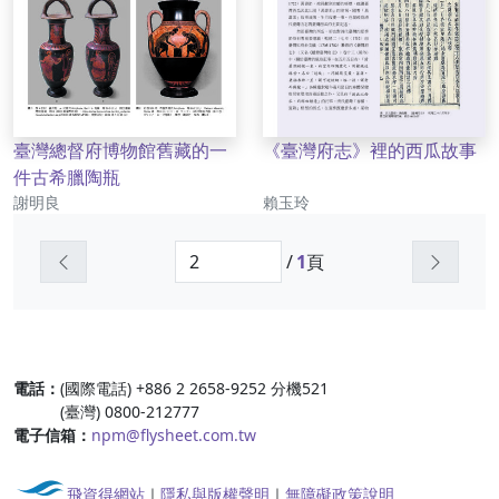
臺灣總督府博物館舊藏的一
《臺灣府志》裡的西瓜故事
件古希臘陶瓶
作者
作者
謝明良
賴玉玲
上一頁
下一頁
/
1
頁
:::
電話：
(國際電話) +886 2 2658-9252 分機521
(臺灣) 0800-212777
電子信箱：
npm@flysheet.com.tw
飛資得網站
｜
隱私與版權聲明
｜
無障礙政策說明