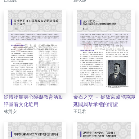
從博物館身心障礙教育活動
金石之交 － 從故宮藏印談譚
評量看文化近用
延闓與黎承禮的情誼
作者
作者
林質安
王廷君