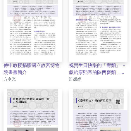
傅申教授捐贈國立故宮博物
祝賀生日快樂的「壽麵」 －
院書畫簡介
獻給康熙帝的陝西麥麵、挽
作者
作者
方令光
麵與掛麵
許媛婷