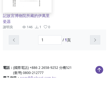
記故宮博物院所藏的伊萬里
瓷器
作者
資訊
謝明良
146
1
0
上一頁
下一頁
/
1
頁
:::
電話：
(國際電話) +886 2 2658-9252 分機521
(臺灣) 0800-212777
電子信箱：
npm@flysheet.com.tw
飛資得網站
｜
隱私與版權聲明
｜
無障礙政策說明
飛資得企業集團版權所有 © 2023
為達最佳瀏覽品質，建議您使用 Chrome、Firefox、Safari、Edge
之最新版本。