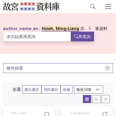
故宮文物月刊、故宮學
跳到主要內容
author_name_en :
Hsieh, Ming-Liang
共
5
筆資料
再查詢
:::
條件篩選
每頁筆數：
全選
/
匯出書目
列印書目
收藏
大圖
圖文
清單
勾選
勾選