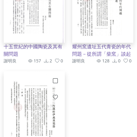
十五世紀的中國陶瓷及其有
耀州窯遺址五代青瓷的年代
關問題
問題－從所謂「柴窯」談起
作者
資訊
作者
資訊
謝明良
157
2
0
謝明良
128
0
0
勾選