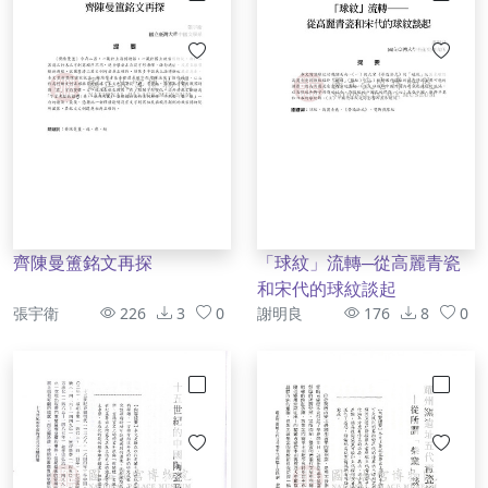
齊陳曼簠銘文再探
「球紋」流轉─從高麗青瓷
和宋代的球紋談起
作者
資訊
作者
資訊
張宇衛
226
3
0
謝明良
176
8
0
勾選
勾選