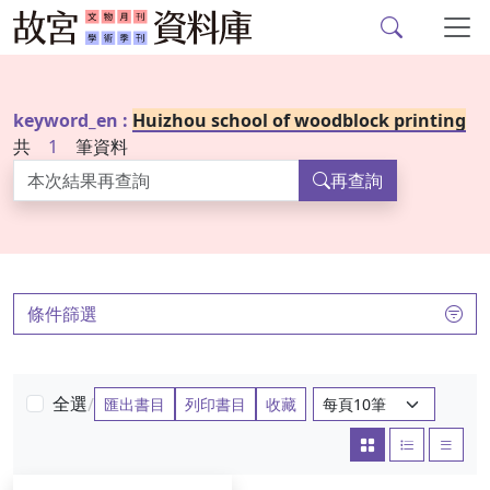
故宮文物月刊、故宮學
跳到主要內容
keyword_en :
Huizhou school of woodblock printing
共
1
筆資料
再查詢
:::
條件篩選
每頁筆數：
全選
/
匯出書目
列印書目
收藏
大圖
圖文
清單