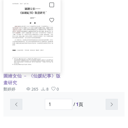
勾選
圖繪女仙 － 《仙媛紀事》版
畫研究
作者
資訊
鄭婷婷
265
8
0
上一頁
下一頁
/
1
頁