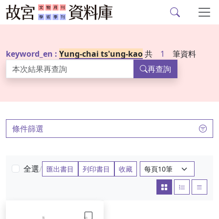
故宮文物月刊、故宮學
跳到主要內容
keyword_en :
Yung-chai ts'ung-kao
共
1
筆資料
再查詢
:::
條件篩選
每頁筆數：
全選
/
匯出書目
列印書目
收藏
大圖
圖文
清單
勾選