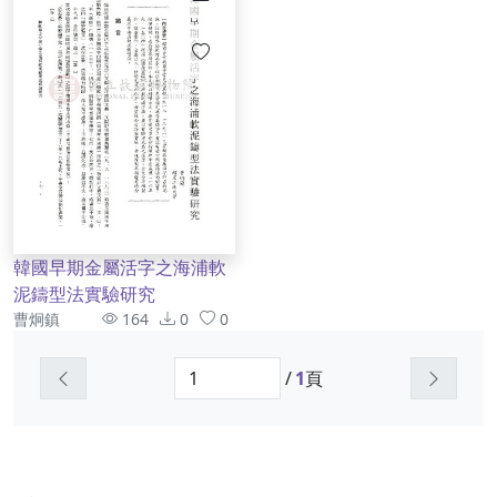
韓國早期金屬活字之海浦軟
泥鑄型法實驗研究
作者
資訊
曹炯鎮
164
0
0
上一頁
下一頁
/
1
頁