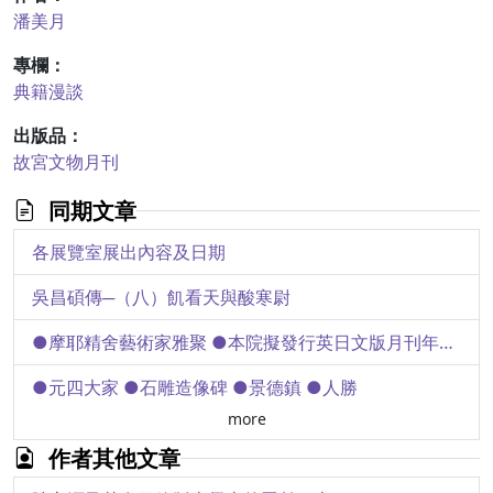
潘美月
專欄：
典籍漫談
出版品：
故宮文物月刊
同期文章
各展覽室展出內容及日期
吳昌碩傳─（八）飢看天與酸寒尉
●摩耶精舍藝術家雅聚 ●本院擬發行英日文版月刊年報 ●識途老馬牗迪藝林 ●本院展出珍玩多寶格 ●本院展出清院本清明上河圖
●元四大家 ●石雕造像碑 ●景德鎮 ●人勝
more
最華麗的圖書─漫談故宮珍藏的佛經
作者其他文章
周初征伐東夷戰史(下)─小臣誺簋介紹