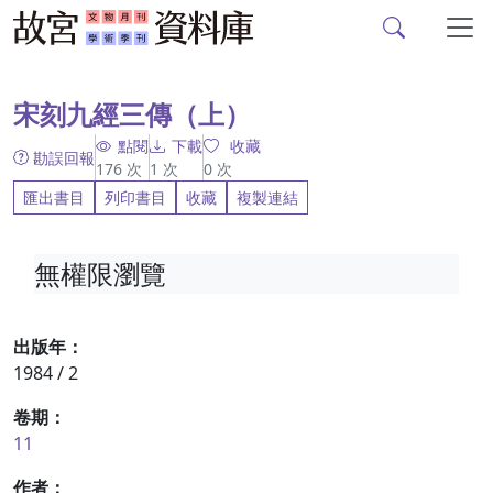
故宮文物月刊、故宮學
跳到主要內容
:::
宋刻九經三傳（上）
點閱
下載
收藏
勘誤回報
176
次
1
次
0
次
匯出書目
列印書目
收藏
複製連結
無權限瀏覽
出版年：
1984 / 2
卷期：
11
作者：