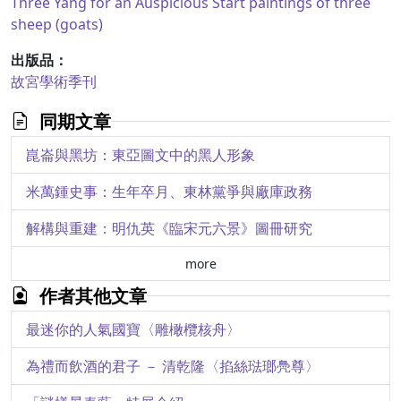
Three Yang for an Auspicious Start
paintings of three
sheep (goats)
出版品：
故宮學術季刊
同期文章
崑崙與黑坊：東亞圖文中的黑人形象
米萬鍾史事：生年卒月、東林黨爭與廠庫政務
解構與重建：明仇英《臨宋元六景》圖冊研究
more
作者其他文章
最迷你的人氣國寶〈雕橄欖核舟〉
為禮而飲酒的君子 － 清乾隆〈掐絲琺瑯鳧尊〉