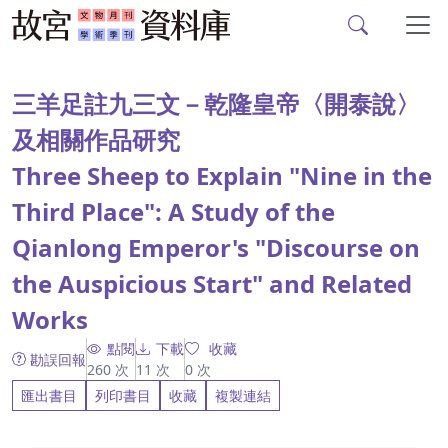
故宮文物月刊、故宮學
跳到主要內容
:::
三羊足註九三文－乾隆皇帝〈開泰說〉
及相關作品研究
Three Sheep to Explain "Nine in the
Third Place": A Study of the
Qianlong Emperor's "Discourse on
the Auspicious Start" and Related
Works
點閱
下載
收藏
勘誤回報
260
次
11
次
0
次
匯出書目
列印書目
收藏
複製連結